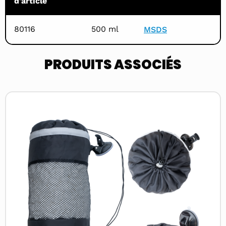
d'article
80116
500 ml
MSDS
PRODUITS ASSOCIÉS
Read
more
about