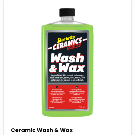
Read
more
about
Ceramic Wash & Wax