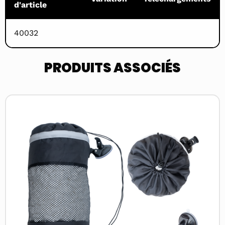
d'article
40032
PRODUITS ASSOCIÉS
Read
more
about