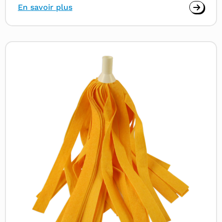
En savoir plus
Read
more
about