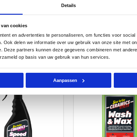
Details
igende spray voor
Direct opruimen, waar da
ken; verwijdert vuil en
deze duurzame, veelzijdig
rstelt grip en is veilig
gemakkelijk te reinigen af
 van cookies
merken.
buitenactiviteiten.
ent en advertenties te personaliseren, om functies voor social
. Ook delen we informatie over uw gebruik van onze site met on
er
Lees meer
e. Deze partners kunnen deze gegevens combineren met andere i
erzameld op basis van uw gebruik van hun services.
Lees
Aanpassen
meer
over