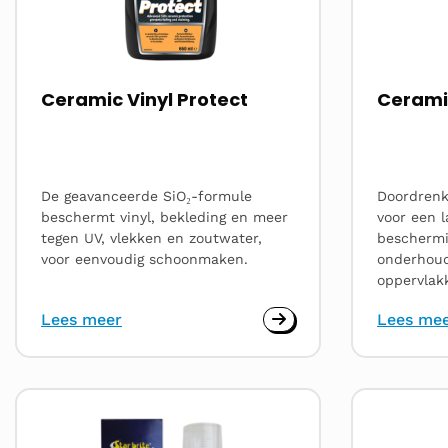
Ceramic Vinyl Protect
Cerami
De geavanceerde SiO₂-formule
Doordrenk
beschermt vinyl, bekleding en meer
voor een l
tegen UV, vlekken en zoutwater,
beschermi
voor eenvoudig schoonmaken.
onderhoud
oppervlak
Lees meer
Lees me
Lees
Lees
meer
meer