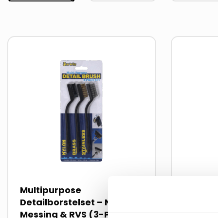
Lees
Lees
meer
meer
over
over
Multipurpose
Schuim
Detailborstelset – Nylon,
Messing & RVS (3-Pack)