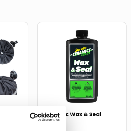
Lees
meer
over
lzak
Ceramic Wax & Seal