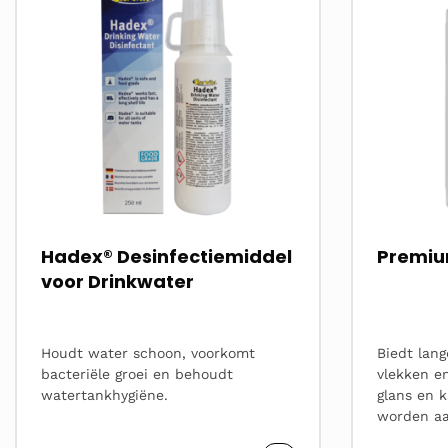
over
over
Hadex® Desinfectiemiddel
Premiu
voor Drinkwater
Houdt water schoon, voorkomt
Biedt lan
bacteriële groei en behoudt
vlekken en
watertankhygiëne.
glans en 
worden aa