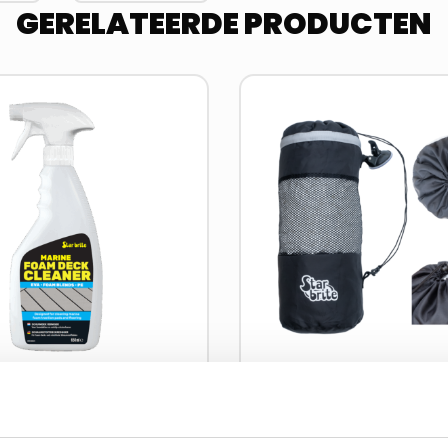
GERELATEERDE PRODUCTEN
Lees
meer
over
dek Reiniger
Herbruikbare Afva