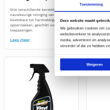
Toestemming
Drie verschillende borstels voor
Diep-rein
nauwkeurige reiniging van
schuimdek
kwetsbare tot hardnekkige
vlekken, he
Deze website maakt gebruik
oppervlakken, geschikt voor veel
voor alle 
We gebruiken cookies om cont
toepassingen.
websiteverkeer te analyseren
Lees meer
Lees me
media, adverteren en analys
verstrekt of die ze hebben v
Lees
Lees
Weigeren
meer
meer
over
over