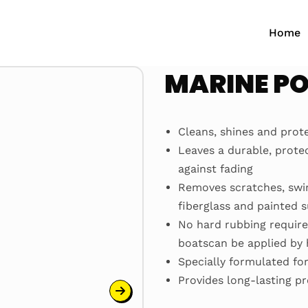
Home
MARINE PO
Cleans, shines and prot
Leaves a durable, protec
against fading
Removes scratches, swir
fiberglass and painted 
No hard rubbing require
boatscan be applied by 
Specially formulated fo
Provides long-lasting pr