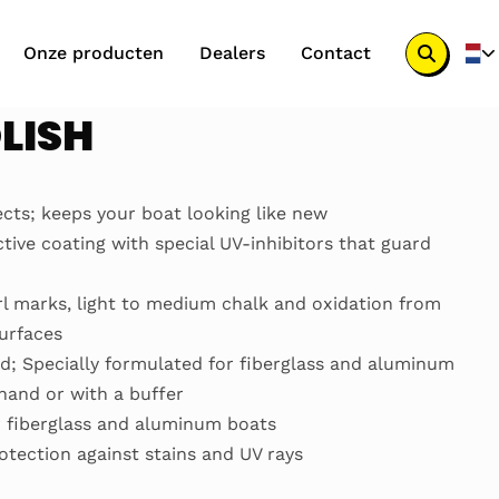
Onze producten
Dealers
Contact
Zoek
knop
LISH
ects; keeps your boat looking like new
tive coating with special UV-inhibitors that guard
l marks, light to medium chalk and oxidation from
surfaces
d; Specially formulated for fiberglass and aluminum
hand or with a buffer
r fiberglass and aluminum boats
otection against stains and UV rays