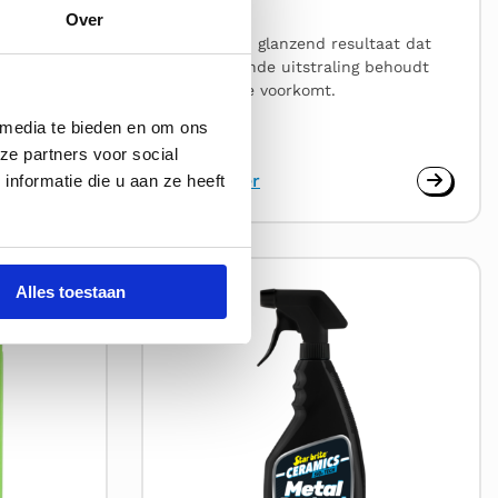
Over
n ook, met
Duurzaam, glanzend resultaat dat
e en
een stralende uitstraling behoudt
valzak voor
en oxidatie voorkomt.
 media te bieden en om ons
ze partners voor social
Lees meer
nformatie die u aan ze heeft
Lees
Alles toestaan
meer
over