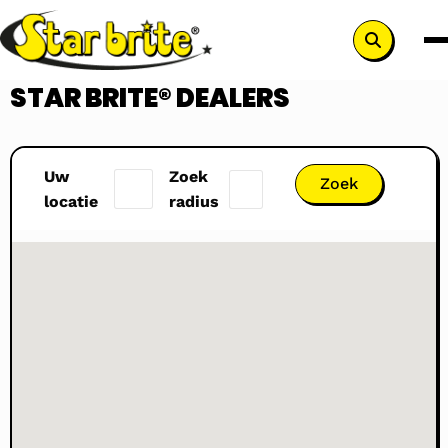
Search
button
STAR BRITE® DEALERS
Uw
Zoek
locatie
radius