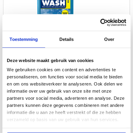
Toestemming
Details
Over
Deze website maakt gebruik van cookies
Boot Shampoo
We gebruiken cookies om content en advertenties te
personaliseren, om functies voor social media te bieden
Verwijdert vuil en vlekken, geconcentreerd, laat
en om ons websiteverkeer te analyseren. Ook delen we
rompen, dekken, chroom en beslag sprankelend
informatie over uw gebruik van onze site met onze
achter.
partners voor social media, adverteren en analyse. Deze
Lees meer
partners kunnen deze gegevens combineren met andere
informatie die u aan ze heeft verstrekt of die ze hebben
verzameld op basis van uw gebruik van hun services.
Lees