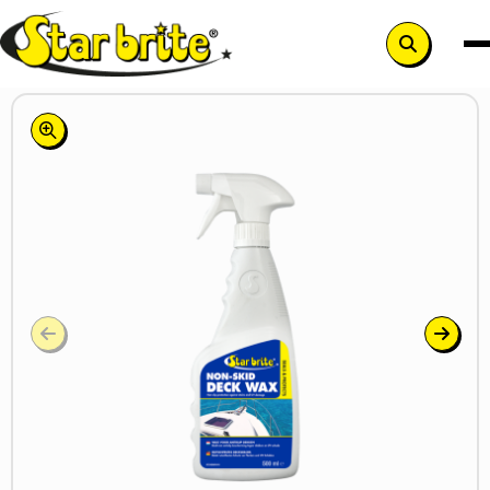
Zoek
knop