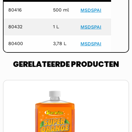
80416
500 ml
MSDS
PAI
80432
1 L
MSDS
PAI
80400
3,78 L
MSDS
PAI
GERELATEERDE PRODUCTEN
Lees
meer
over