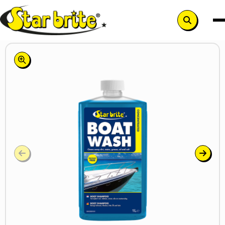
Zoek
knop