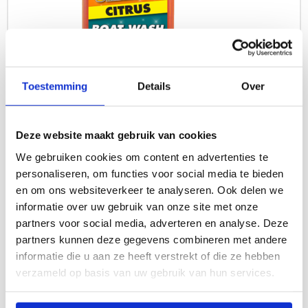
Toestemming
Details
Over
Citrus Boot Shampoo & Wax
Deze website maakt gebruik van cookies
We gebruiken cookies om content en advertenties te
Bootreiniger met citrusgeur die vuil verwijdert en een
personaliseren, om functies voor social media te bieden
beschermende waxlaag aanbrengt.
en om ons websiteverkeer te analyseren. Ook delen we
Lees meer
informatie over uw gebruik van onze site met onze
partners voor social media, adverteren en analyse. Deze
partners kunnen deze gegevens combineren met andere
informatie die u aan ze heeft verstrekt of die ze hebben
Lees
verzameld op basis van uw gebruik van hun services.
meer
over