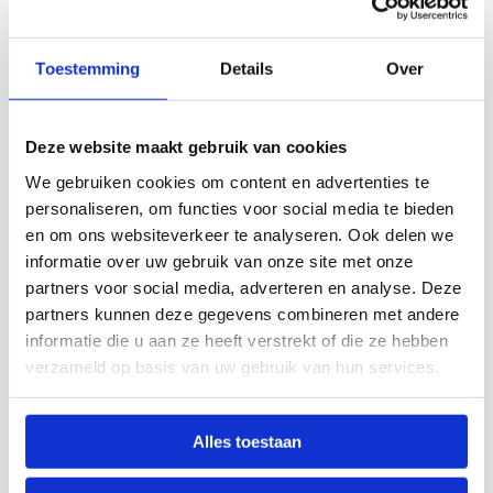
Toestemming
Details
Over
Microfiber Reggae Mop
Absorberende microvezelmop, krasvrij voor diverse
Deze website maakt gebruik van cookies
oppervlakken, geschikt voor drogen en stof afnemen.
We gebruiken cookies om content en advertenties te
Lees meer
personaliseren, om functies voor social media te bieden
en om ons websiteverkeer te analyseren. Ook delen we
informatie over uw gebruik van onze site met onze
partners voor social media, adverteren en analyse. Deze
Lees
partners kunnen deze gegevens combineren met andere
meer
informatie die u aan ze heeft verstrekt of die ze hebben
over
verzameld op basis van uw gebruik van hun services.
Alles toestaan