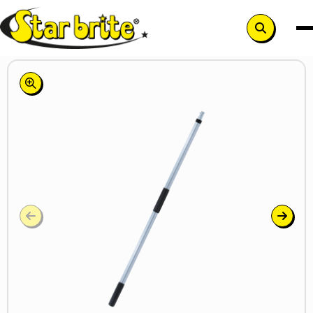
Zoek
knop