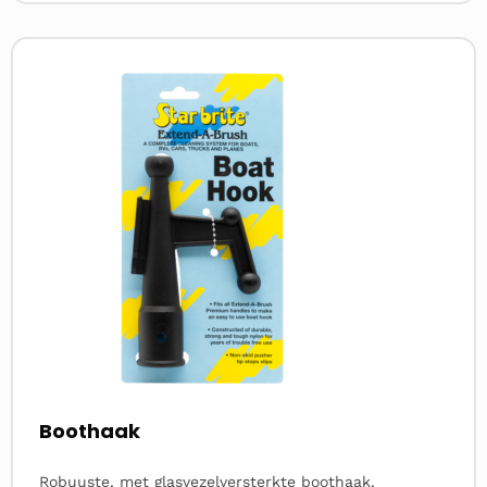
Lees
meer
over
Boothaak
Robuuste, met glasvezelversterkte boothaak,