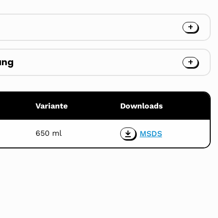
ung
Variante
Downloads
650 ml
MSDS
Download
the
product
MSDS