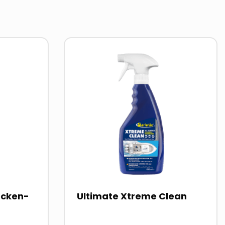
Read
more
about
ecken-
Ultimate Xtreme Clean