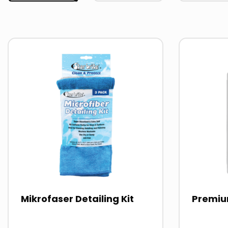
Read
Read
more
more
about
about
Mikrofaser Detailing Kit
Premium