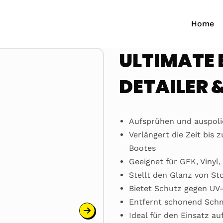
Home
ULTIMATE 
DETAILER 
Video-
Player
Aufsprühen und auspoli
Verlängert die Zeit bis
Bootes
Geeignet für GFK, Vinyl,
Stellt den Glanz von St
Bietet Schutz gegen UV-
Entfernt schonend Sch
Ideal für den Einsatz a
00:00