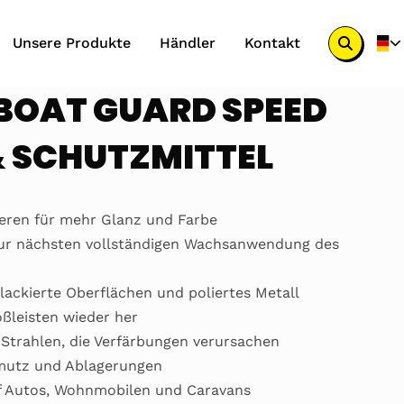
Unsere Produkte
Händler
Kontakt
Search
button
BOAT GUARD SPEED
& SCHUTZMITTEL
eren für mehr Glanz und Farbe
 zur nächsten vollständigen Wachsanwendung des
 lackierte Oberflächen und poliertes Metall
oßleisten wieder her
Strahlen, die Verfärbungen verursachen
mutz und Ablagerungen
uf Autos, Wohnmobilen und Caravans
00:52