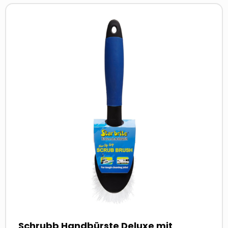
Read
more
about
Schrubb Handbürste Deluxe mit