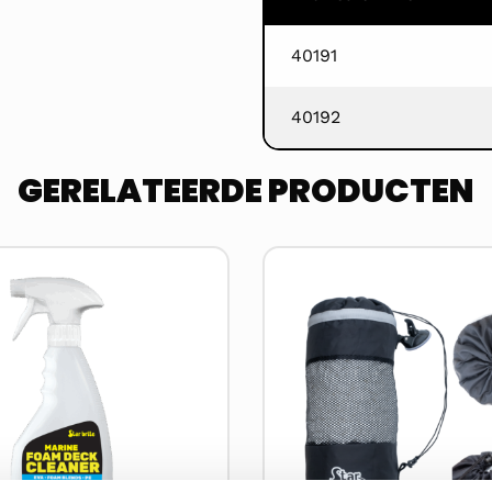
40191
40192
GERELATEERDE PRODUCTEN
Lees
meer
over