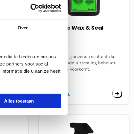
lzak
Ceramic Wax & Seal
Over
 media te bieden en om ons
n ook, met
Duurzaam, glanzend resultaat dat
e en
een stralende uitstraling behoudt
ze partners voor social
valzak voor
en oxidatie voorkomt.
nformatie die u aan ze heeft
Lees meer
Alles toestaan
Lees
meer
over