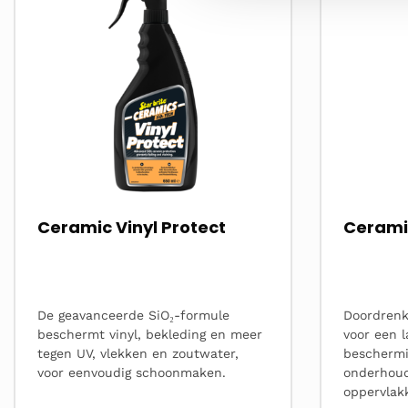
Ceramic Vinyl Protect
Cerami
De geavanceerde SiO₂-formule
Doordrenk
beschermt vinyl, bekleding en meer
voor een l
tegen UV, vlekken en zoutwater,
beschermi
voor eenvoudig schoonmaken.
onderhoud
oppervlak