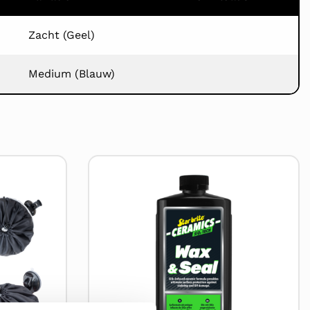
Zacht (Geel)
Medium (Blauw)
Lees
meer
over