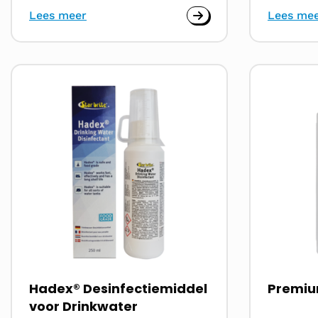
Lees meer
Lees me
Lees
Lees
meer
meer
over
over
Hadex® Desinfectiemiddel
Premiu
voor Drinkwater