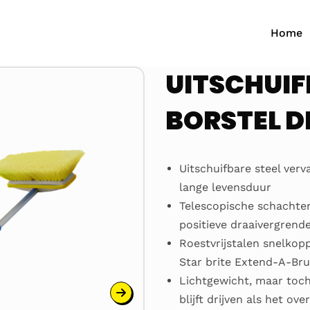
Home
UITSCHUIF
BORSTEL D
Uitschuifbare steel ver
lange levensduur
Telescopische schachten
positieve draaivergrende
Roestvrijstalen snelkop
Star brite Extend-A-Br
Lichtgewicht, maar toch
blijft drijven als het ov