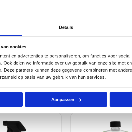
dek Reiniger
Herbruikbare Afva
Details
 van cookies
ent en advertenties te personaliseren, om functies voor social
igende spray voor
Direct opruimen, waar da
ken; verwijdert vuil en
deze duurzame, veelzijdig
. Ook delen we informatie over uw gebruik van onze site met on
rstelt grip en is veilig
gemakkelijk te reinigen af
e. Deze partners kunnen deze gegevens combineren met andere i
merken.
buitenactiviteiten.
erzameld op basis van uw gebruik van hun services.
er
Lees meer
Aanpassen
Lees
meer
over