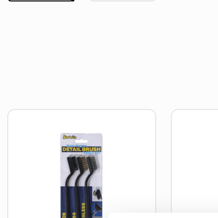
Lees
Lees
meer
meer
over
over