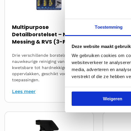
Multipurpose
Schuim
Toestemming
Detailborstelset – Nylon,
Messing & RVS (3-Pack)
Deze website maakt gebruik
Drie verschillende borstels voor
We gebruiken cookies om cont
Diep-rein
nauwkeurige reiniging van
schuimdek
websiteverkeer te analyseren
kwetsbare tot hardnekkige
vlekken, he
media, adverteren en analys
oppervlakken, geschikt voor veel
voor alle 
verstrekt of die ze hebben v
toepassingen.
Lees meer
Lees me
Weigeren
Lees
Lees
meer
meer
over
over