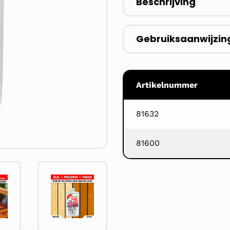
Beschrijving
Gebruiksaanwijzin
Artikelnummer
81632
81600