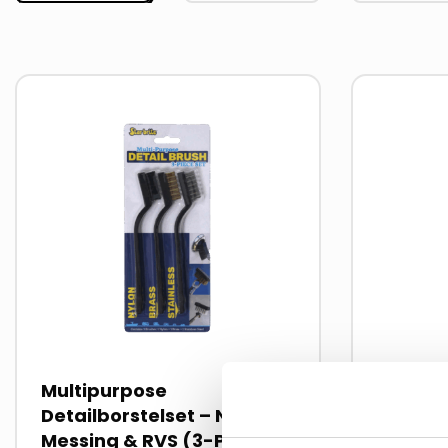
Lees
Lees
meer
meer
over
over
Multipurpose
Schuim
Detailborstelset – Nylon,
Messing & RVS (3-Pack)