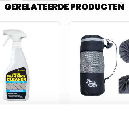
GERELATEERDE PRODUCTEN
Lees
meer
over
dek Reiniger
Herbruikbare Afva