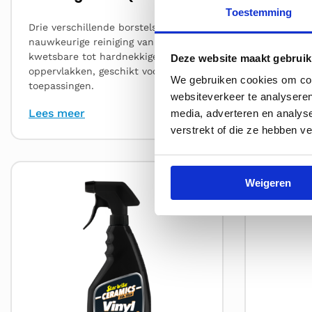
Toestemming
Drie verschillende borstels voor
Diep-rein
nauwkeurige reiniging van
schuimdek
kwetsbare tot hardnekkige
vlekken, he
Deze website maakt gebruik
oppervlakken, geschikt voor veel
voor alle 
We gebruiken cookies om cont
toepassingen.
websiteverkeer te analyseren
Lees meer
Lees me
media, adverteren en analys
verstrekt of die ze hebben v
Lees
Lees
Weigeren
meer
meer
over
over