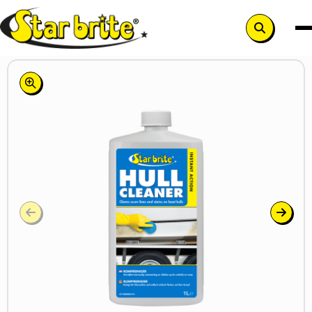
Zoek
knop