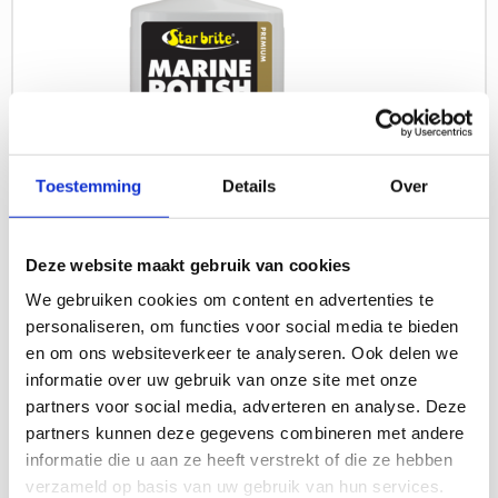
Toestemming
Details
Over
Deze website maakt gebruik van cookies
We gebruiken cookies om content en advertenties te
Premium Marine Polish
personaliseren, om functies voor social media te bieden
en om ons websiteverkeer te analyseren. Ook delen we
Biedt langdurige bescherming, stoot vlekken en
informatie over uw gebruik van onze site met onze
oxidatie af, verbetert glans en kan over bestaande
partners voor social media, adverteren en analyse. Deze
wax worden aangebracht.
partners kunnen deze gegevens combineren met andere
informatie die u aan ze heeft verstrekt of die ze hebben
Lees meer
verzameld op basis van uw gebruik van hun services.