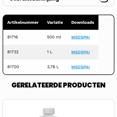
Artikelnummer
Variatie
Downloads
81716
500 ml
MSDS
PAI
81732
1 L
MSDS
PAI
81700
3,78 L
MSDS
PAI
GERELATEERDE PRODUCTEN
Lees
meer
over